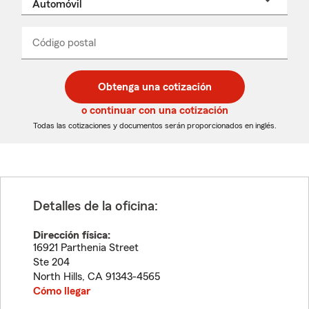
un
nombre
de
producto
del
Código postal
Ingresa
Ingresa
_____
menú
un
un
desplegable
código
código
postal
postal
Obtenga una cotización
de
de
5
5
o continuar con una cotización
dígitos
dígitos
Todas las cotizaciones y documentos serán proporcionados en inglés.
Detalles de la oficina:
Dirección física:
16921 Parthenia Street
Ste 204
North Hills
,
CA
91343-4565
Cómo llegar