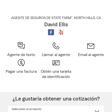
®
AGENTE DE SEGUROS DE STATE FARM
,
NORTH HILLS
, CA
David Ellis
Agente de texto
Llamar al agente
Email al agente
Pagar una factura
Obtén una tarjeta
de identificación
¿Le gustaría obtener una cotización?
Seleccione un producto
Seleccione