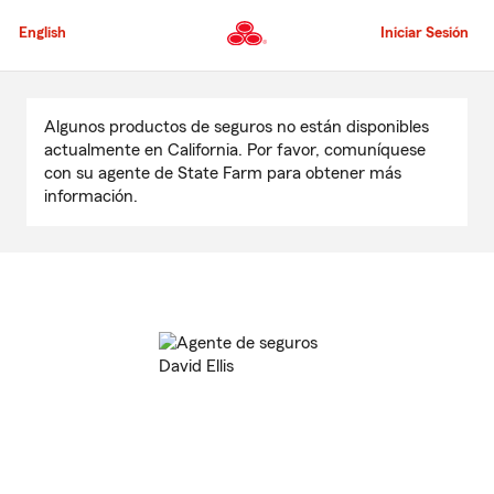
Pasar
al
English
Iniciar Sesión
contenido
principal
Comienzo
del
Algunos productos de seguros no están disponibles
contenido
actualmente en California. Por favor, comuníquese
principal
con su agente de State Farm para obtener más
información.