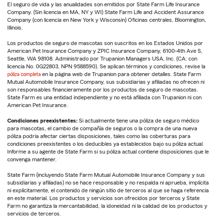
El seguro de vida y las anualidades son emitidos por State Farm Life Insurance
Company. (Sin licencia en MA, NY y WI) State Farm Life and Accident Assurance
Company (con licencia en New York y Wisconsin) Oficinas centrales, Bloomington,
Illinois.
Los productos de seguro de mascotas son suscritos en los Estados Unidos por
American Pet Insurance Company y ZPIC Insurance Company, 6100-4th Ave S,
Seattle, WA 98108. Administrado por Trupanion Managers USA, Inc. (CA: con
licencia No. 0G22803, NPN 9588590). Se aplican términos y condiciones, revise la
póliza completa
en la página web de Trupanion para obtener detalles. State Farm
Mutual Automobile Insurance Company, sus subsidiarias y afiliadas no ofrecen ni
son responsables financieramente por los productos de seguro de mascotas.
State Farm es una entidad independiente y no está afiliada con Trupanion ni con
American Pet Insurance.
Condiciones preexistentes:
Si actualmente tiene una póliza de seguro médico
para mascotas, el cambio de compañía de seguros o la compra de una nueva
póliza podría afectar ciertas disposiciones, tales como las coberturas para
condiciones preexistentes o los deducibles ya establecidos bajo su póliza actual.
Informe a su agente de State Farm si su póliza actual contiene disposiciones que le
convenga mantener.
State Farm (incluyendo State Farm Mutual Automobile Insurance Company y sus
subsidiarias y afiliadas) no se hace responsable y no respalda ni aprueba, implícita
ni explícitamente, el contenido de ningún sitio de terceros al que se haga referencia
en este material. Los productos y servicios son ofrecidos por terceros y State
Farm no garantiza la mercantabilidad, la idoneidad ni la calidad de los productos y
servicios de terceros.