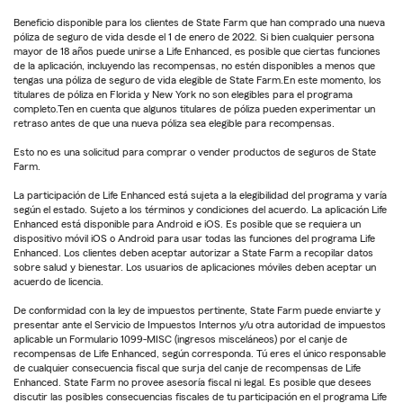
Beneficio disponible para los clientes de State Farm que han comprado una nueva
póliza de seguro de vida desde el 1 de enero de 2022. Si bien cualquier persona
mayor de 18 años puede unirse a Life Enhanced, es posible que ciertas funciones
de la aplicación, incluyendo las recompensas, no estén disponibles a menos que
tengas una póliza de seguro de vida elegible de State Farm.En este momento, los
titulares de póliza en Florida y New York no son elegibles para el programa
completo.Ten en cuenta que algunos titulares de póliza pueden experimentar un
retraso antes de que una nueva póliza sea elegible para recompensas.
Esto no es una solicitud para comprar o vender productos de seguros de State
Farm.
La participación de Life Enhanced está sujeta a la elegibilidad del programa y varía
según el estado. Sujeto a los términos y condiciones del acuerdo. La aplicación Life
Enhanced está disponible para Android e iOS. Es posible que se requiera un
dispositivo móvil iOS o Android para usar todas las funciones del programa Life
Enhanced. Los clientes deben aceptar autorizar a State Farm a recopilar datos
sobre salud y bienestar. Los usuarios de aplicaciones móviles deben aceptar un
acuerdo de licencia.
De conformidad con la ley de impuestos pertinente, State Farm puede enviarte y
presentar ante el Servicio de Impuestos Internos y/u otra autoridad de impuestos
aplicable un Formulario 1099-MISC (ingresos misceláneos) por el canje de
recompensas de Life Enhanced, según corresponda. Tú eres el único responsable
de cualquier consecuencia fiscal que surja del canje de recompensas de Life
Enhanced. State Farm no provee asesoría fiscal ni legal. Es posible que desees
discutir las posibles consecuencias fiscales de tu participación en el programa Life